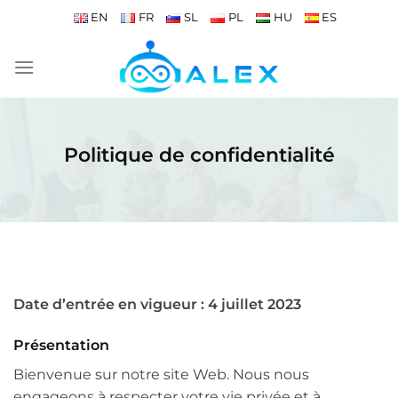
Passer
EN
FR
SL
PL
HU
ES
au
contenu
Politique de confidentialité
Date d’entrée en vigueur : 4 juillet 2023
Présentation
Bienvenue sur notre site Web. Nous nous
engageons à respecter votre vie privée et à