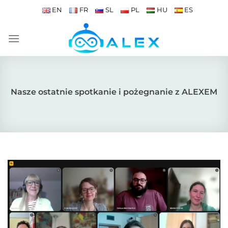
Przewiń
EN
FR
SL
PL
HU
ES
do
zawartości
Nasze ostatnie spotkanie i pożegnanie z ALEXEM