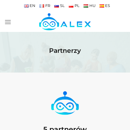
Przewiń
EN
FR
SL
PL
HU
ES
do
zawartości
Partnerzy
5 partnerów