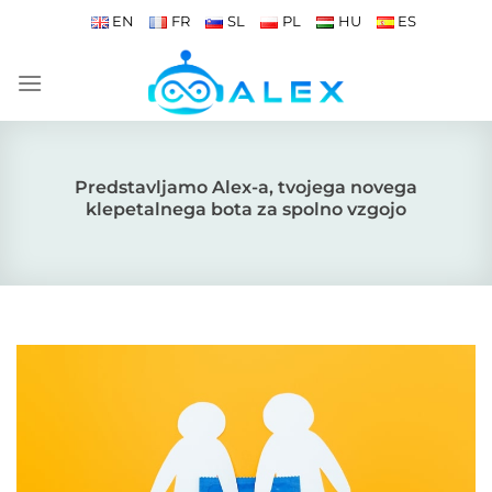
Skoči
EN
FR
SL
PL
HU
ES
na
vsebino
Predstavljamo Alex-a, tvojega novega
klepetalnega bota za spolno vzgojo