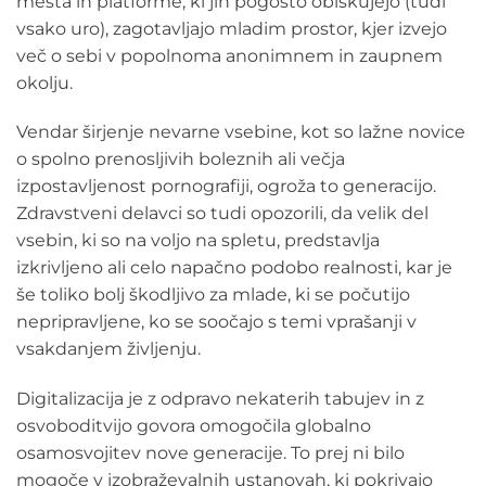
mesta in platforme, ki jih pogosto obiskujejo (tudi
vsako uro), zagotavljajo mladim prostor, kjer izvejo
več o sebi v popolnoma anonimnem in zaupnem
okolju.
Vendar širjenje nevarne vsebine, kot so lažne novice
o spolno prenosljivih boleznih ali večja
izpostavljenost pornografiji, ogroža to generacijo.
Zdravstveni delavci so tudi opozorili, da velik del
vsebin, ki so na voljo na spletu, predstavlja
izkrivljeno ali celo napačno podobo realnosti, kar je
še toliko bolj škodljivo za mlade, ki se počutijo
nepripravljene, ko se soočajo s temi vprašanji v
vsakdanjem življenju.
Digitalizacija je z odpravo nekaterih tabujev in z
osvoboditvijo govora omogočila globalno
osamosvojitev nove generacije. To prej ni bilo
mogoče v izobraževalnih ustanovah, ki pokrivajo