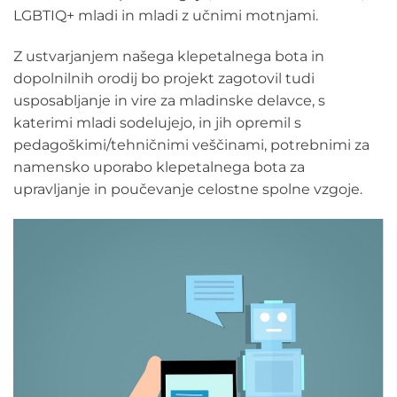
LGBTIQ+ mladi in mladi z učnimi motnjami.
Z ustvarjanjem našega klepetalnega bota in
dopolnilnih orodij bo projekt zagotovil tudi
usposabljanje in vire za mladinske delavce, s
katerimi mladi sodelujejo, in jih opremil s
pedagoškimi/tehničnimi veščinami, potrebnimi za
namensko uporabo klepetalnega bota za
upravljanje in poučevanje celostne spolne vzgoje.