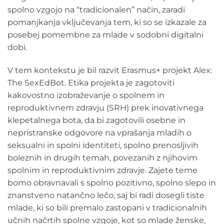
spolno vzgojo na “tradicionalen” način, zaradi
pomanjkanja vključevanja tem, ki so se izkazale za
posebej pomembne za mlade v sodobni digitalni
dobi.
V tem kontekstu je bil razvit Erasmus+ projekt Alex:
The SexEdBot. Etika projekta je zagotoviti
kakovostno izobraževanje o spolnem in
reproduktivnem zdravju (SRH) prek inovativnega
klepetalnega bota, da bi zagotovili osebne in
nepristranske odgovore na vprašanja mladih o
seksualni in spolni identiteti, spolno prenosljivih
boleznih in drugih temah, povezanih z njihovim
spolnim in reproduktivnim zdravje. Zajete teme
bomo obravnavali s spolno pozitivno, spolno slepo in
znanstveno natančno lečo, saj bi radi dosegli tiste
mlade, ki so bili premalo zastopani v tradicionalnih
učnih načrtih spolne vzgoje, kot so mlade ženske,