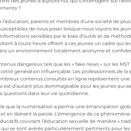
ns des jeunes d’aujourd’hui, qui s’interrogent sur l’évol
tements ?
e l’éducation, parents et membres d’une société de plus
sceptibles de nous poser lorsque nous voyons les jeun
’informations sensibles par le biais d’outils et de méth
sultent à toute heure offrent à ces jeunes un cadre qui 
ns un environnement totalement anonyme et confident
ntenus dangereux tels que les « fake news » sur les MST o
ette génération influençable. Les professionnels de la
nombreux contenus consultés en ligne représentent une
qui est d’autant plus dommageable pour les jeunes qui s
es questions dans leur vie quotidienne.
ble que la numérisation a permis une émancipation globa
 et en libérant la parole. L’émergence de ce phénomène 
ducatifs couvrant l’éducation sexuelle de manière « tradi
qui se sont avérés particulièrement pertinents pour les