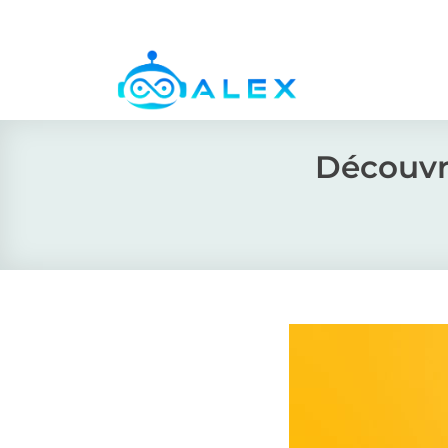
Passer
au
contenu
Découvr