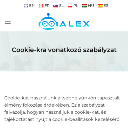
Skip
EN
FR
SL
PL
HU
ES
to
content
Cookie-kra vonatkozó szabályzat
Cookie-kat használunk a webhelyünkön tapasztalt
élmény fokozása érdekében. Ez a szabályzat
felvázolja, hogyan használjuk a cookie-kat, és
tájékoztatást nyújt a cookie-beállítások kezeléséről.