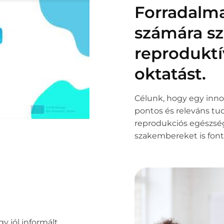
Forradalmas
számára sz
reproduktí
oktatást.
Célunk, hogy egy inno
pontos és releváns tu
reprodukciós egészség
szakembereket is fonto
gy jól informált