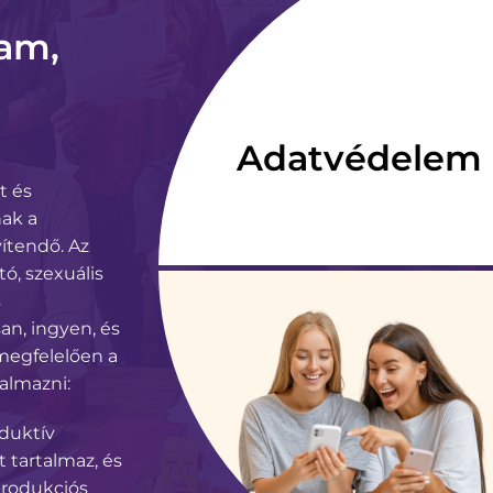
am,
Adatvédelem
t és
nak a
vítendő. Az
ó, szexuális
s
an, ingyen, és
 megfelelően a
almazni:
oduktív
 tartalmaz, és
produkciós