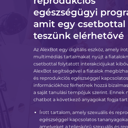
reprodukciós
egészségügyi progr
amit egy csetbottal
teszünk elérhetővé
Az AlexBot egy digitális eszköz, amely írot
multimédiás tartalmakat nyújt a fiatalok
csetbottal folytatott interakciójukat kibő
AlexBot segítségével a fiatalok megbízhat
és reprodukciós egészséggel kapcsolato
információkhoz férhetnek hozzá bizalmas
a saját tanulási tempójuk szerint. Ennek
chatbot a következő anyagokat fogja tart
Írott tartalom, amely szexuális és repr
egészséggel kapcsolatos tananyagokat
amelyeket a teljeskörű szexuális és re