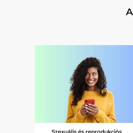
A
Toolbox: jó gyakorlatok
Útmutató: Gyakorlatok
alkalmazása digitális
eszközökön
Szexuális és reprodukciós