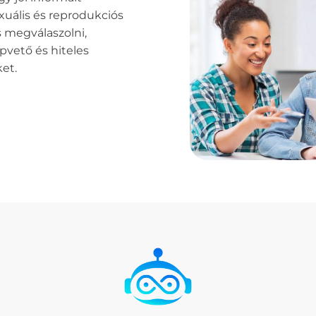
exuális és reprodukciós
 megválaszolni,
pvető és hiteles
ket.