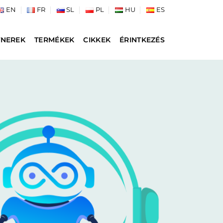
EN
FR
SL
PL
HU
ES
TNEREK
TERMÉKEK
CIKKEK
ÉRINTKEZÉS