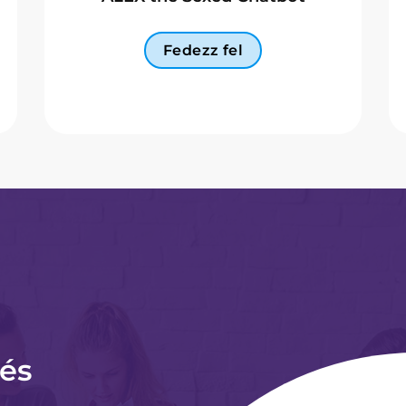
Fedezz fel
 és