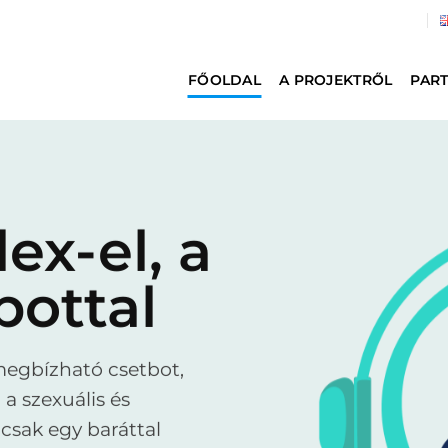
FŐOLDAL
A PROJEKTRŐL
PAR
ex-el, a
bottal
 megbízható csetbot,
a szexuális és
csak egy baráttal