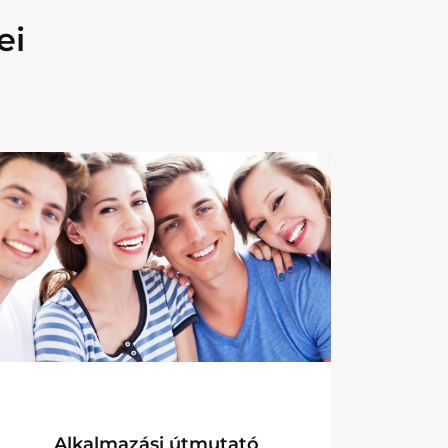
ei
Felhasználói útmutató
Fejlesztői kézikönyv
Gyakorlati tanácsok
Alkalmazási útmutató