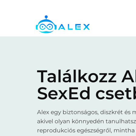
Skip
to
content
Találkozz Al
SexEd cset
Alex egy biztonságos, diszkrét és
akivel olyan könnyedén tanulhatsz 
reprodukciós egészségről, mintha 