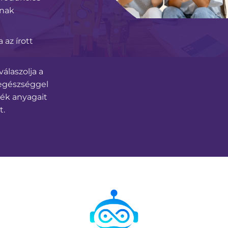
knak
 az írott
álaszolja a
 egészséggel
kék anyagait
t.