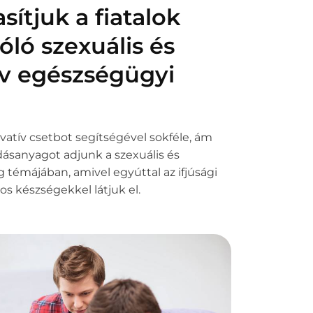
ítjuk a fiatalok
óló szexuális és
v egészségügyi
vatív csetbot segítségével sokféle, ám
dásanyagot adjunk a szexuális és
 témájában, amivel egyúttal az ifjúsági
s készségekkel látjuk el.