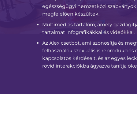
egészségügyi nemzetközi szabványo
megfelelően készültek.
Multimédiás tartalom, amely gazdagítja
tartalmat infografikákkal és videókkal.
Az Alex csetbot, ami azonosítja és megv
felhasználók szexuális is reprodukciós
kapcsolatos kérdéseit, és az egyes lec
rövid interakciókba ágyazva tanítja őke