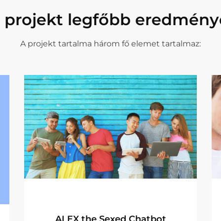
 projekt legfőbb eredmény
A projekt tartalma három fő elemet tartalmaz:
Írott tartalom
Multimédia tartalom
Chatbot
ALEX the Sexed Chatbot