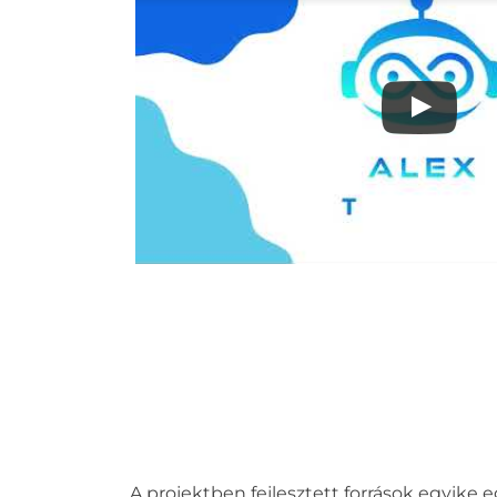
A projektben fejlesztett források egyike e