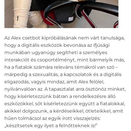
Az Alex csetbot kipróbálásának nem várt tanulsága,
hogy a digitális eszközök bevonása az ifjúsági
munkában ugyanúgy segítheti a személyes
interakciót és csoportélményt, mint bármelyik más,
ha a fiatalok számára releváns témákról van szó –
márpedig a szexualitás, a kapcsolatok és a digitális
eligazodás, vagyis mindaz, amit Alex felölel,
nyilvánvalóan az. A tapasztalat arra ösztönöz minket,
hogy kísérletezzünk bátran a rendelkezésre álló
eszközökkel, sőt kísérletezzünk együtt a fiatalokkal,
akikkel dolgozunk, a kérdéseikkel, ötleteikkel, amit
hűen tolmácsol az egyik írott visszajelzés:
„készítsetek egy ilyet a felnőtteknek is!”