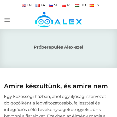
Skip
EN
FR
SL
PL
HU
ES
to
content
Próberepülés Alex-szel
Amire készültünk, és amire nem
Egy közösségi házban, ahol egy ifjúsági szervezet
dolgozóiként a legváltozatosabb, fejlesztési és
integrációs célú tevékenységekbe igyekszünk
bevonni a fiatalokat. Ezekben az élmény magja a