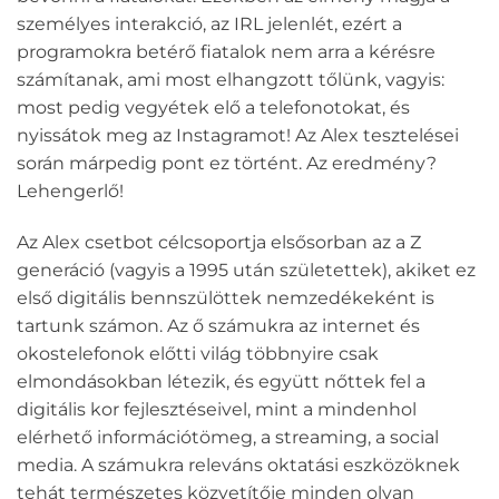
személyes interakció, az IRL jelenlét, ezért a
programokra betérő fiatalok nem arra a kérésre
számítanak, ami most elhangzott tőlünk, vagyis:
most pedig vegyétek elő a telefonotokat, és
nyissátok meg az Instagramot! Az Alex tesztelései
során márpedig pont ez történt. Az eredmény?
Lehengerlő!
Az Alex csetbot célcsoportja elsősorban az a Z
generáció (vagyis a 1995 után születettek), akiket ez
első digitális bennszülöttek nemzedékeként is
tartunk számon. Az ő számukra az internet és
okostelefonok előtti világ többnyire csak
elmondásokban létezik, és együtt nőttek fel a
digitális kor fejlesztéseivel, mint a mindenhol
elérhető információtömeg, a streaming, a social
media. A számukra releváns oktatási eszközöknek
tehát természetes közvetítője minden olyan