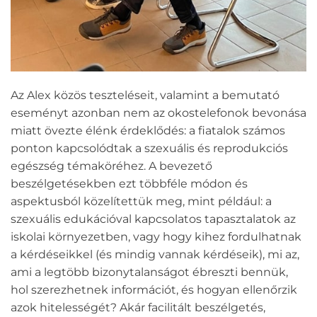
Az Alex közös teszteléseit, valamint a bemutató
eseményt azonban nem az okostelefonok bevonása
miatt övezte élénk érdeklődés: a fiatalok számos
ponton kapcsolódtak a szexuális és reprodukciós
egészség témaköréhez. A bevezető
beszélgetésekben ezt többféle módon és
aspektusból közelítettük meg, mint például: a
szexuális edukációval kapcsolatos tapasztalatok az
iskolai környezetben, vagy hogy kihez fordulhatnak
a kérdéseikkel (és mindig vannak kérdéseik), mi az,
ami a legtöbb bizonytalanságot ébreszti bennük,
hol szerezhetnek információt, és hogyan ellenőrzik
azok hitelességét? Akár facilitált beszélgetés,