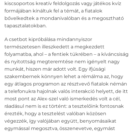
kiscsoportos kreatív feldolgozás vagy játékos kvíz
formájában kínáltuk fel a témát, a fiatalok
bővelkedtek a mondanivalóban és a megosztható
tapasztalatokban.
A csetbot kipróbálása mindannyiszor
természetesen illeszkedett a megkezdett
folyamatba, ahol – a fentiek tükrében – a kíváncsiság
és nyitottság megteremtése nem igényelt nagy
munkát, hiszen már adott volt. Egy ifjúsági
szakembernek könnyen lehet a rémálma az, hogy
egy átlagos programon az résztvevő fiatalok némán
a telefonukra hajolnak valós interakció helyett, de itt
most pont az Alex-szel való ismerkedés volt a cél,
ráadásul nem is ez történt: a tesztelőink fontosnak
érezték, hogy a tesztelést valóban közösen
végezzék, így valójában együtt, benyomásaikat
egymással megosztva, összenevetve, egymást