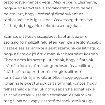
ösztönözve mentek végig Alex leckéin. Elismerve,
hogy Alex karaktere is szórakoztató, nem nehéz
belátni azt, hogy közösségi élményként ez
többszörösen is igaz lehet. Összességében véve
állíthatjuk, hogy Alex feldobta a napjukat.
Számos értékes visszajelzést kaptunk az erre
szolgáló, formalizált felületeinken, de a legfontosabb
visszajelzés az, amikor a saját szemünkkel láthatjuk,
hogy a fiatalok jól érzik magukat használat közben.
Ebben nem kis szerep jut annak, hogy a fiatalok
számára fontos témákat gondosan összeállított,
átlátható rendszerben, és megközelíthető
formában kínálja nekik, anélkül, hogy egyszerre
rohanná le őket túl sok tartalommal. Fontos, hogy
felhasználók a maguk ritmusában haladhatnak a
saját választásuk szerinti témában, és bármikor
megállhatnak vagy visszatérhetnek, amikor úgy