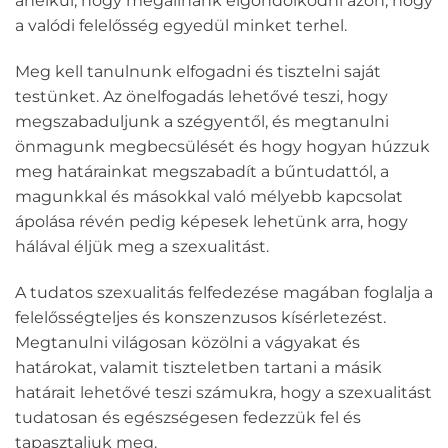
anélkül, hogy megállnánk elgondolkodni azon, hogy
a valódi felelősség egyedül minket terhel.
Meg kell tanulnunk elfogadni és tisztelni saját
testünket. Az önelfogadás lehetővé teszi, hogy
megszabaduljunk a szégyentől, és megtanulni
önmagunk megbecsülését és hogy hogyan húzzuk
meg határainkat megszabadít a bűntudattól, a
magunkkal és másokkal való mélyebb kapcsolat
ápolása révén pedig képesek lehetünk arra, hogy
hálával éljük meg a szexualitást.
A tudatos szexualitás felfedezése magában foglalja a
felelősségteljes és konszenzusos kísérletezést.
Megtanulni világosan közölni a vágyakat és
határokat, valamit tiszteletben tartani a másik
határait lehetővé teszi számukra, hogy a szexualitást
tudatosan és egészségesen fedezzük fel és
tapasztaljuk meg.