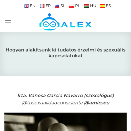
Skip
EN
FR
SL
PL
HU
ES
to
content
Hogyan alakítsunk ki tudatos érzelmi és szexuális
kapcsolatokat
Írta: Vanesa García Navarro (szexológus)
@tusexualidadconsciente
@amicseu