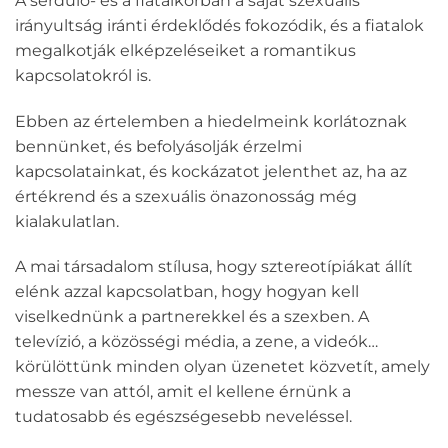
A serdülő- és a fiatalkorban a saját szexuális
irányultság iránti érdeklődés fokozódik, és a fiatalok
megalkotják elképzeléseiket a romantikus
kapcsolatokról is.
Ebben az értelemben a hiedelmeink korlátoznak
bennünket, és befolyásolják érzelmi
kapcsolatainkat, és kockázatot jelenthet az, ha az
értékrend és a szexuális önazonosság még
kialakulatlan.
A mai társadalom stílusa, hogy sztereotípiákat állít
elénk azzal kapcsolatban, hogy hogyan kell
viselkednünk a partnerekkel és a szexben. A
televízió, a közösségi média, a zene, a videók…
körülöttünk minden olyan üzenetet közvetít, amely
messze van attól, amit el kellene érnünk a
tudatosabb és egészségesebb neveléssel.