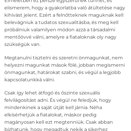
Elméletben ez persze egyszerűnek tűnhet, és
elismerem, hogy a gyakorlatba való átültetése nagy
kihívást jelent. Ezért a felnőtteknek maguknak kell
belevágniuk a tudatos szexualitásba, és meg kell
próbálniuk valamilyen módon azzá a társadalmi
mentőövvé válni, amelyre a fiataloknak oly nagy
szükségük van.
Megtanulni tisztelni és szeretni önmagunkat, nem
helyezni magunkat mások fölé, jobban megismerni
önmagunkat, határokat szabni, és végül a legjobb
kapcsolatunkká válni.
Csak így lehet átfogó és őszinte szexuális
felvilágosítást adni. És végül ne feledjük, hogy
mindenkinek a saját útját kell járnia. Néha
elkísérhetjük a fiatalokat, máskor pedig
magányosan kell ezt megtenniük. Csak abban
bízhatunk, hogy megadtuk nekik a sikerhez