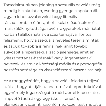
Társadalmunkban jelenleg a szexuális nevelés még
mindig kialakulatlan, esetleg gyenge alapokon áll.
Ugyan lehet azzal érvelni, hogy liberális
társadalomban élünk, ahol iskolai előadásokon és a
mai szülők nyitottsága révén a gyerekek már fiatal
korban találkozhatnak a szex témájával, fontos
felismerni, hogy a szexuális nevelés terén a minták
és tabuk továbbra is fennállnak, amit tovább
súlyosbít a hiperszexualizáció jelensége, amit én
„visszapattanás-hatásnak” vagy „ingahatásnak”
nevezek, és amit a közösségi média és a pornográfia
hozzáférhetősége és visszaélésszerű használata hajt.
Az a meggyőződés, hogy a nevelők feladata teljesül
azáltal, hogy átadják az anatomiával, reprodukcióval,
egynémely fogamzásgátló módszerrel kapcsolatos
alapvető tudást egy-egy iskolai tanórán,
elemzésünk szerint hasonló megközelítést mutat a