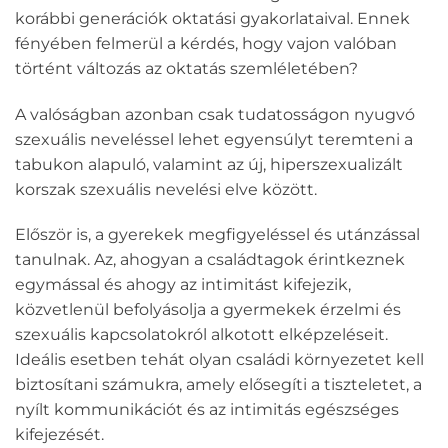
korábbi generációk oktatási gyakorlataival. Ennek
fényében felmerül a kérdés, hogy vajon valóban
történt változás az oktatás szemléletében?
A valóságban azonban csak tudatosságon nyugvó
szexuális neveléssel lehet egyensúlyt teremteni a
tabukon alapuló, valamint az új, hiperszexualizált
korszak szexuális nevelési elve között.
Először is, a gyerekek megfigyeléssel és utánzással
tanulnak. Az, ahogyan a családtagok érintkeznek
egymással és ahogy az intimitást kifejezik,
közvetlenül befolyásolja a gyermekek érzelmi és
szexuális kapcsolatokról alkotott elképzeléseit.
Ideális esetben tehát olyan családi környezetet kell
biztosítani számukra, amely elősegíti a tiszteletet, a
nyílt kommunikációt és az intimitás egészséges
kifejezését.