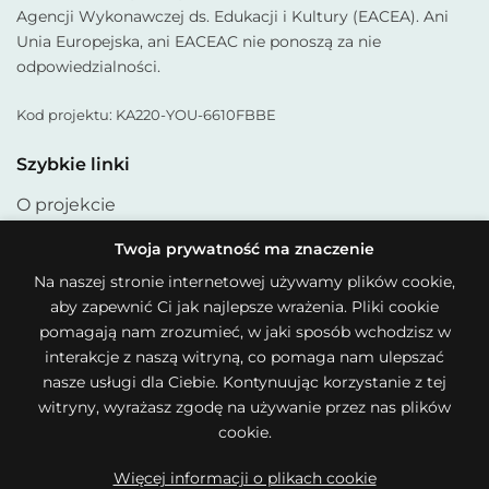
Agencji Wykonawczej ds. Edukacji i Kultury (EACEA). Ani
Unia Europejska, ani EACEAC nie ponoszą za nie
odpowiedzialności.
Kod projektu: KA220-YOU-6610FBBE
Szybkie linki
O projekcie
Materiały
Twoja prywatność ma znaczenie
Na naszej stronie internetowej używamy plików cookie,
Partnerzy
aby zapewnić Ci jak najlepsze wrażenia. Pliki cookie
pomagają nam zrozumieć, w jaki sposób wchodzisz w
Artykuły
interakcje z naszą witryną, co pomaga nam ulepszać
Przydatne linki
nasze usługi dla Ciebie. Kontynuując korzystanie z tej
witryny, wyrażasz zgodę na używanie przez nas plików
Polityka Cookies
cookie.
Polityka prywatności
Więcej informacji o plikach cookie