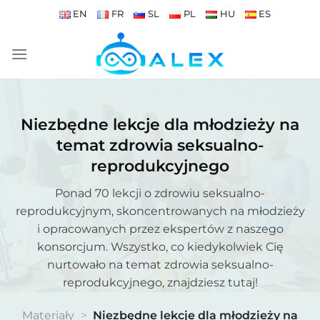
Przewiń
EN
FR
SL
PL
HU
ES
do
zawartości
Niezbędne lekcje dla młodzieży na
temat zdrowia seksualno-
reprodukcyjnego
Ponad 70 lekcji o zdrowiu seksualno-
reprodukcyjnym, skoncentrowanych na młodzieży
i opracowanych przez ekspertów z naszego
konsorcjum. Wszystko, co kiedykolwiek Cię
nurtowało na temat zdrowia seksualno-
reprodukcyjnego, znajdziesz tutaj!
Materiały
>
Niezbędne lekcje dla młodzieży na