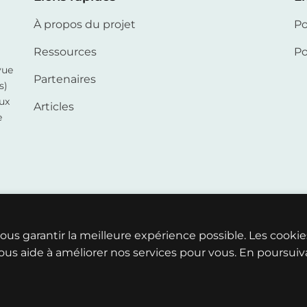
À propos du projet
Po
Ressources
Po
vue
Partenaires
s)
ux
Articles
e
vous garantir la meilleure expérience possible. Les cook
us aide à améliorer nos services pour vous. En poursuiva