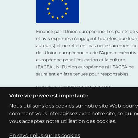
Financé par l’Union européenne. Les points de 
et avis exprimés n’engagent toutefois que leur(
auteur(s) et ne reflètent pas nécessairement ce
de l’Union européenne ou de l’Agence exécutiv
européenne pour l’éducation et la culture
(EACEA). Ni l’Union européenne ni l’EACEA ne
sauraient en être tenues pour responsables.
Code du projet: KA220-YOU-6610FBBE
Votre vie privée est importante
Nous utilisons des cookies sur notre site Web pour 
comment vous interagissez avec notre site, ce qui no
vous acceptez notre utilisation des cookies.
En savoir plus sur les cookies
Copyright 2026 ©
AlexBot