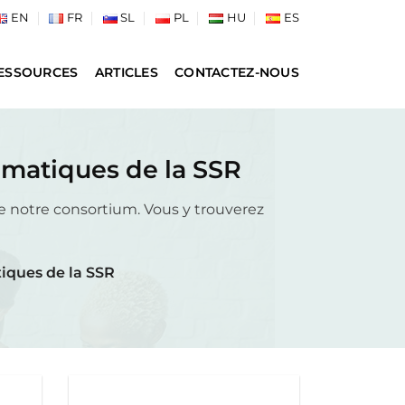
EN
FR
SL
PL
HU
ES
ESSOURCES
ARTICLES
CONTACTEZ-NOUS
ématiques de la SSR
de notre consortium. Vous y trouverez
iques de la SSR