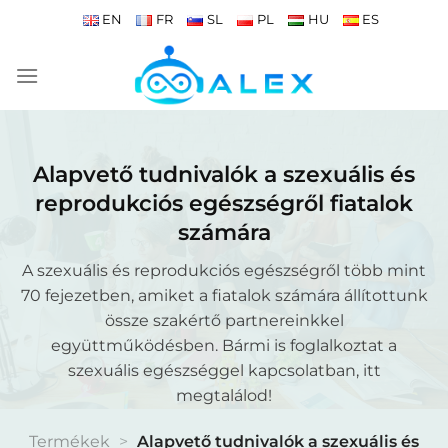
Skip
EN
FR
SL
PL
HU
ES
to
content
Alapvető tudnivalók a szexuális és
reprodukciós egészségről fiatalok
számára
A szexuális és reprodukciós egészségről több mint
70 fejezetben, amiket a fiatalok számára állítottunk
össze szakértő partnereinkkel
együttműködésben. Bármi is foglalkoztat a
szexuális egészséggel kapcsolatban, itt
megtalálod!
Termékek
>
Alapvető tudnivalók a szexuális és