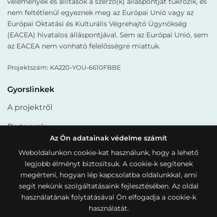
vélemények és állítások a szerző(k) álláspontját tükrözik, és
nem feltétlenül egyeznek meg az Európai Unió vagy az
Európai Oktatási és Kulturális Végrehajtó Ügynökség
(EACEA) hivatalos álláspontjával. Sem az Európai Unió, sem
az EACEA nem vonható felelősségre miattuk.
Projektszám: KA220-YOU-6610FBBE
Gyorslinkek
A projektről
Partnerek
Az Ön adatainak védelme számít
Termékek
Weboldalunkon cookie-kat használunk, hogy a lehető
legjobb élményt biztosítsuk. A cookie-k segítenek
Cikkek
megérteni, hogyan lép kapcsolatba oldalunkkal, ami
Hasznos linkek
segít nekünk szolgáltatásaink fejlesztésében. Az oldal
használatának folytatásával Ön elfogadja a cookie-k
Cookie-kra vonatkozó szabályzat
használatát.