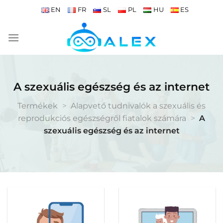
Skip
EN
FR
SL
PL
HU
ES
to
content
A szexuális egészség és az internet
Termékek
>
Alapvető tudnivalók a szexuális és
reprodukciós egészségről fiatalok számára
>
A
szexuális egészség és az internet