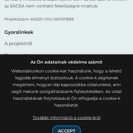
az EACEA nem vonható felelősségre miattuk.
Projektszám: KA220-YOU-6610FBBE
Gyorslinkek
A projektről
Partnerek
Az Ön adatainak védelme számít
Termékek
Weboldalunkon cookie-kat használunk, hogy a lehető
legjobb élményt biztosítsuk. A cookie-k segítenek
Cikkek
megérteni, hogyan lép kapcsolatba oldalunkkal, ami
Hasznos linkek
segít nekünk szolgáltatásaink fejlesztésében. Az oldal
használatának folytatásával Ön elfogadja a cookie-k
Cookie-kra vonatkozó szabályzat
használatát.
Adatvédelmi irányelvek
További információ a cookie-król
ACCEPT