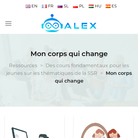
Passer
EN
FR
SL
PL
HU
ES
au
contenu
Mon corps qui change
Ressources
>
Des cours fondamentaux pour les
jeunes sur les thématiques de la SSR
>
Mon corps
qui change