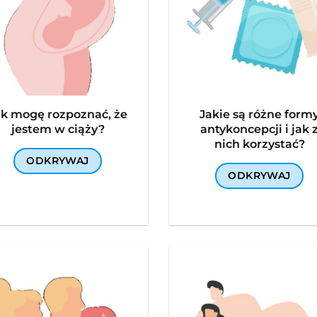
ak mogę rozpoznać, że
Jakie są różne form
jestem w ciąży?
antykoncepcji i jak 
nich korzystać?
ODKRYWAJ
ODKRYWAJ