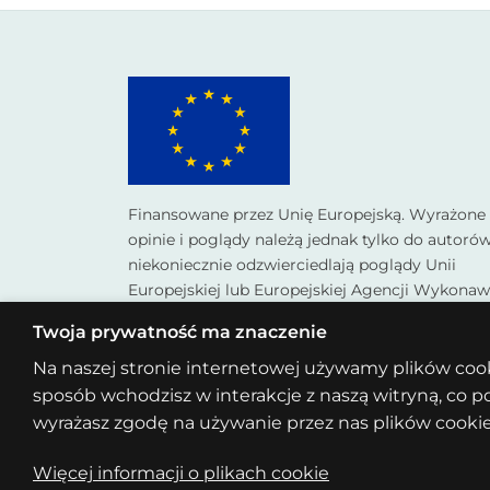
Finansowane przez Unię Europejską. Wyrażone
opinie i poglądy należą jednak tylko do autorów
niekoniecznie odzwierciedlają poglądy Unii
Europejskiej lub Europejskiej Agencji Wykonaw
ds. Edukacji i Kultury (EACEA). Ani Unia Europej
Twoja prywatność ma znaczenie
ani EACEAC nie ponoszą za nie odpowiedzialnoś
Na naszej stronie internetowej używamy plików cooki
Kod projektu: KA220-YOU-6610FBBE
sposób wchodzisz w interakcje z naszą witryną, co p
wyrażasz zgodę na używanie przez nas plików cookie
Więcej informacji o plikach cookie
Copyright 2026 ©
AlexBot