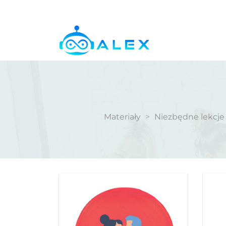
Przewiń
do
zawartości
Materiały
>
Niezbędne lekcje