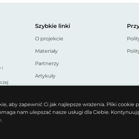
Szybkie linki
Przy
O projekcie
Poli
Materiały
Poli
Partnerzy
 i
Artykuły
czej
ska,
ci.
e, aby zapewnić Ci jak najlepsze wrażenia. Pliki cookie
omaga nam ulepszać nasze usługi dla Ciebie. Kontynuując 
.