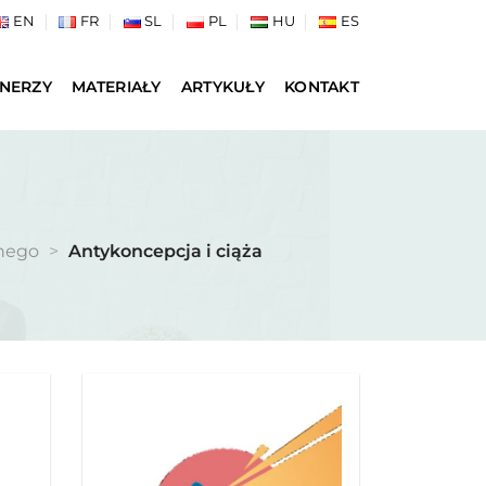
EN
FR
SL
PL
HU
ES
NERZY
MATERIAŁY
ARTYKUŁY
KONTAKT
jnego
>
Antykoncepcja i ciąża